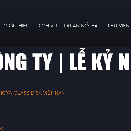
GIỚI THIỆU
DỊCH VỤ
DỰ ÁN NỔI BẬT
THƯ VIỆN
NG TY | LỄ KỶ 
HOYA GLASS DISK VIỆT NAM
ia