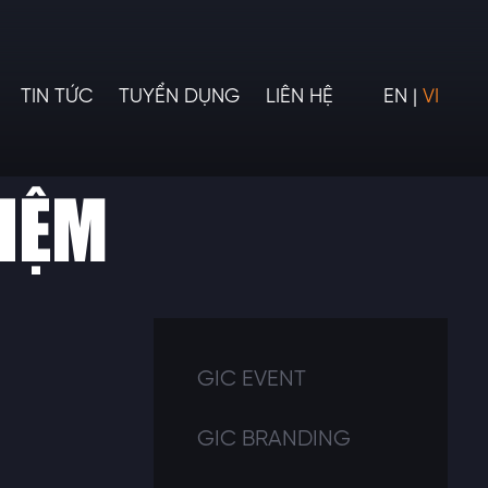
TIN TỨC
TUYỂN DỤNG
LIÊN HỆ
EN
|
VI
NIỆM
GIC EVENT
GIC BRANDING