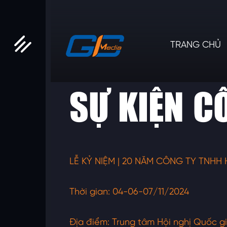
TRANG CHỦ
SỰ KIỆN CÔ
LỄ KỶ NIỆM | 20 NĂM CÔNG TY TNHH 
Thời gian:
04-06-07/11/2024
Địa điểm:
Trung tâm Hội nghị Quốc g